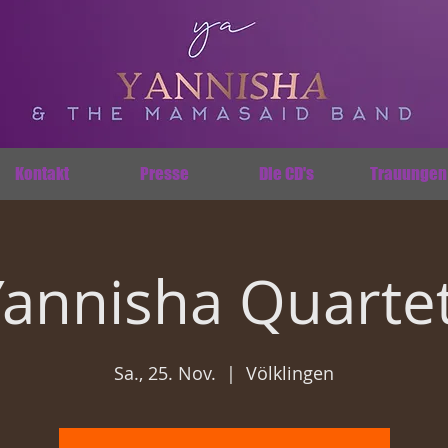
Kontakt
Presse
Die CD's
Trauungen
Yannisha Quartet
Sa., 25. Nov.
  |  
Völklingen